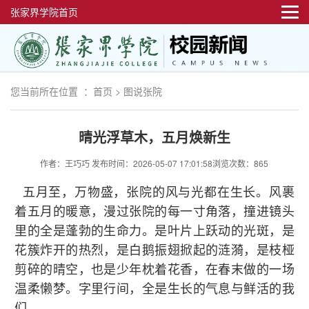
张家界学院首页
您当前所在位置 ：
首页
>
图说张院
晴光浮草木，五月焕新生
作者：王巧巧
发布时间：2026-05-07 17:01:58
浏览次数：865
五月至，万物盛，张院的风与光都在生长。风裹
着五月的暖意，漫过张院的每一寸角落，撞进镜头
里的全是蓬勃的生命力。是叶片上跃动的光斑，是
花簇炸开的热烈，是白鹅振翅掀起的涟漪，是枝桠
剪碎的晴空，也是少年枕着花香，在春末做的一场
温柔懒梦。字里行间，全是生长的气息与鲜活的我
们。