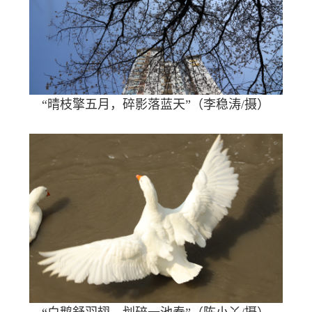
“晴枝擎五月，碎影落蓝天”（李稳涛/摄）