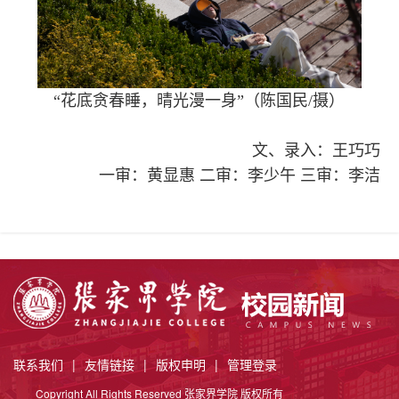
“花底贪春睡，晴光漫一身”（陈国民/摄）
文、录入：王巧巧
一审：黄显惠 二审：李少午 三审：李洁
联系我们
|
友情链接
|
版权申明
|
管理登录
Copyright All Rights Reserved 张家界学院 版权所有