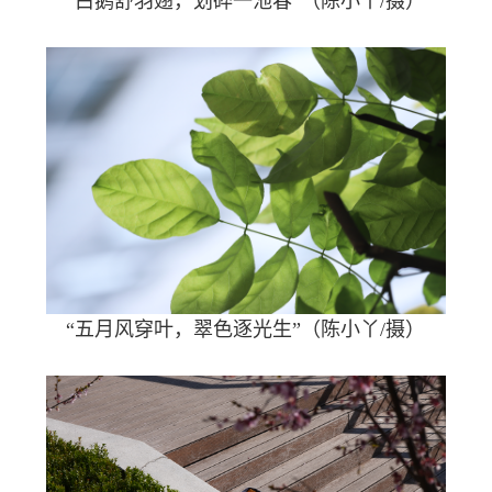
“白鹅舒羽翅，划碎一池春”（陈小丫/摄）
“五月风穿叶，翠色逐光生”（陈小丫/摄）