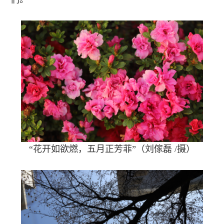
“花开如欲燃，五月正芳菲”（刘傢磊 /摄）