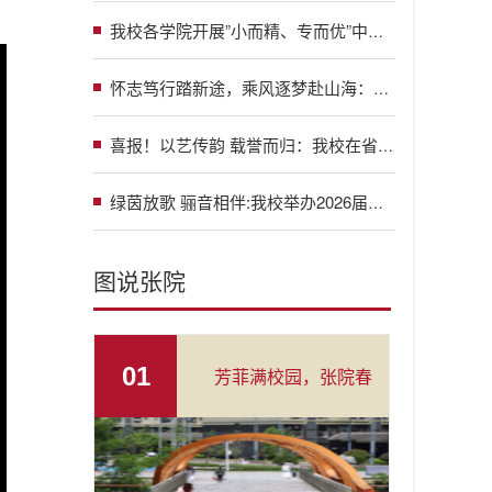
我校各学院开展”小而精、专而优”中小型专场招聘会
怀志笃行踏新途，乘风逐梦赴山海：张家界学院举行2026届毕业典礼暨学士学位授予仪式
喜报！以艺传韵 载誉而归：我校在省级少数民族文艺调演中喜获佳绩
绿茵放歌 骊音相伴:我校举办2026届毕业生草坪音乐会
图说张院
01
芳菲满校园，张院春
日绘就治愈画卷