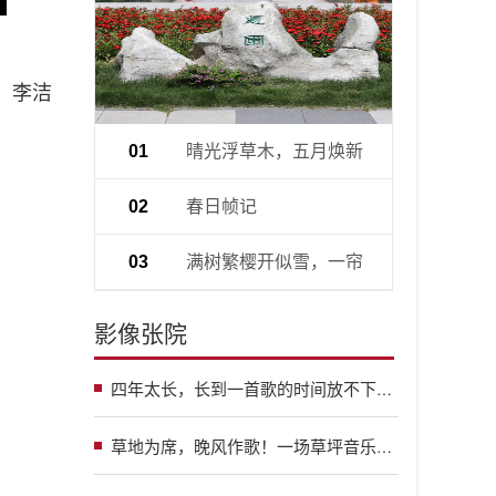
：李洁
晴光浮草木，五月焕新
01
生
春日帧记
02
满树繁樱开似雪，一帘
03
春色入怀来
影像张院
四年太长，长到一首歌的时间放不下我们的回忆；四年太短，短到四年的回忆仿佛还在昨日
草地为席，晚风作歌！一场草坪音乐会，为青葱岁月画上句号～