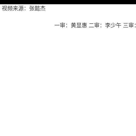
视频来源：张懿杰
一审：黄显惠 二审：李少午 三审