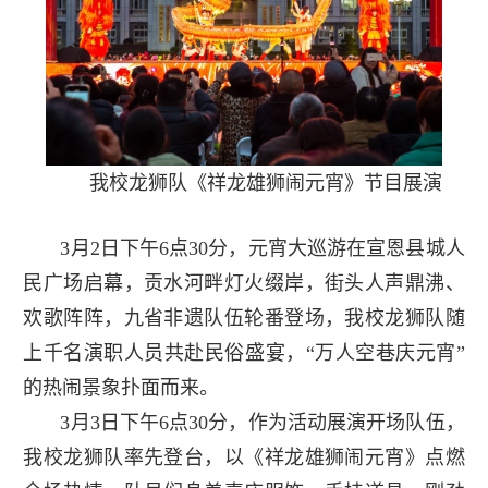
我校龙狮队《祥龙雄狮闹元宵》节目展演
3月2日下午6点30分，元宵大巡游在宣恩县城人
民广场启幕，贡水河畔灯火缀岸，街头人声鼎沸、
欢歌阵阵，九省非遗队伍轮番登场，我校龙狮队随
上千名演职人员共赴民俗盛宴，“万人空巷庆元宵”
的热闹景象扑面而来。
3月3日下午6点30分，作为活动展演开场队伍，
我校龙狮队率先登台，以《祥龙雄狮闹元宵》点燃