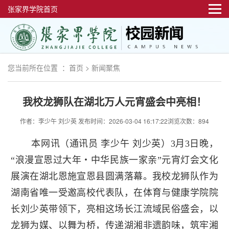
张家界学院首页
您当前所在位置 ：
首页
>
新闻聚焦
我校龙狮队在湖北万人元宵盛会中亮相！
作者：李少午 刘少英
发布时间：2026-03-04 16:17:22
浏览次数：894
本网讯（通讯员 李少午 刘少英）3月3日晚，
“浪漫宣恩过大年・中华民族一家亲”元宵灯会文化
展演在湖北恩施宣恩县圆满落幕。我校龙狮队作为
湖南省唯一受邀高校代表队，在体育与健康学院院
长刘少英带领下，亮相这场长江流域民俗盛会，以
龙狮为媒、以舞为桥，传递湖湘非遗韵味，筑牢湘