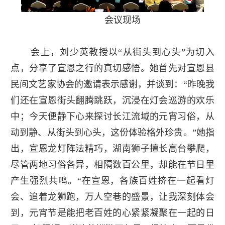
会议现场
会上，刘少英教授以“从街头到心头”为切入
点，分享了宣恩之行的真切感悟。她首先对宣恩县
民间文艺家协会的邀请表示感谢，并谈到：“昨晚我
们还在宣恩街头翻腾跳跃，沉浸在灯会巡游的欢乐
中；今天便静下心来探讨长江流域的元宵习俗，从
动到静、从街头到心头，这份体验格外珍贵。”她指
出，宣恩龙灯阵法精巧，湖南狮子擅长高台攀爬，
尽管两地习俗各异，相隔数百公里，却能在节日里
产生强烈共鸣。“在宣恩，各族百姓挤在一起看灯
会、追着龙狮跑，万人空巷的盛景，让我深刻体会
到，元宵节是能把老百姓的心紧紧凝聚在一起的日