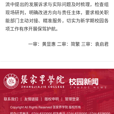
流中提出的发展诉求与实际问题及时梳理，检查组
现场研判，明确改进方向与责任主体，要求相关职
能部门主动对接、精准服务，切实为新学期校园各
项工作有序开展保驾护航。
一审：黄显惠 二审：简繁 三审：袁启君
联系我们
|
友情链接
|
版权申明
|
管理登录
Copyright All Rights Reserved 张家界学院 版权所有
校办公室电话：0744-8323000 招生电话: 0744-8325000 / 0744-8328000