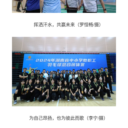
挥洒汗水，共赢未来
（罗恒畅/摄）
为自己昂扬，也为彼此而歌
（李宁/摄）