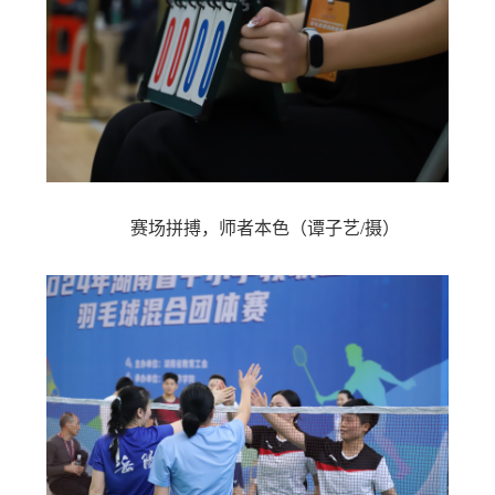
赛场拼搏，师者本色
（谭子艺/摄）