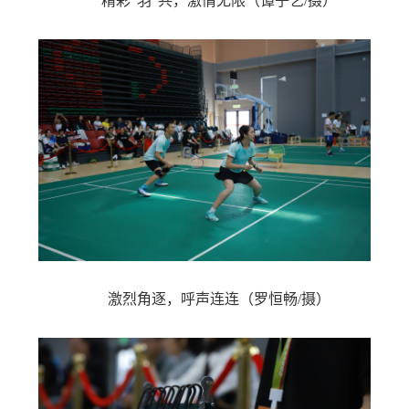
精彩“羽”共，激情无限
（谭子艺/摄）
激烈角逐，呼声连连
（罗恒畅/摄）