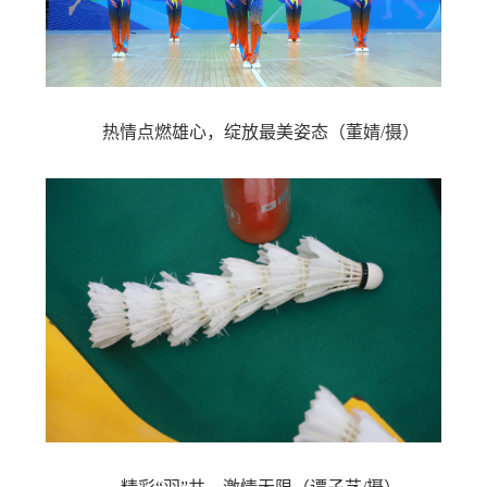
热情点燃雄心，绽放最美姿态
（董婧/摄）