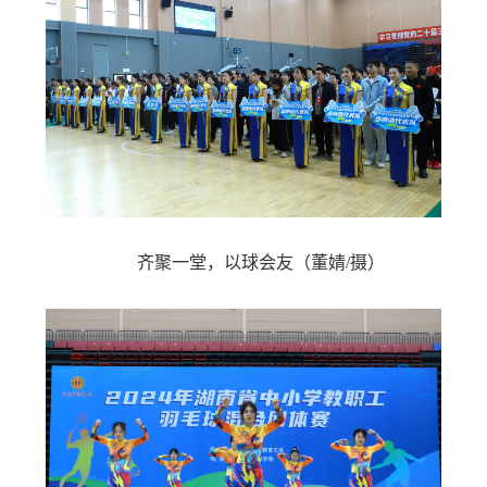
齐聚一堂，以球会友（董婧/摄）