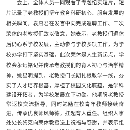
会上，全体人员一同观看了专题纪实短片，短
片记录了老教授们坚守教育科研初心、服务发展的
相关瞬间。袁启君在发言中向完成返聘工作、二次
荣休的老教授们致以敬意，她表示，老教授们退休
后仍心系学校发展，主动参与学校多项工作，为学
校办学打下坚实基础，此次荣休是人生新起点，学
校会永远铭记并传承老教授们的育人初心与治学精
神。
姚星明提到，老教授们长期扎根教学一线，夯
实了人才培养根基，厚植了校园文化底蕴，是学科
建设开拓者，为学校发展立下功勋。他期盼老教授
常返校交流指导，同时勉励在校青年教师接续奋
进，传承优良师风师德，扛起育人重任。
组织人事
处处长黎克向荣休教授送上祝福与感谢，并表示组